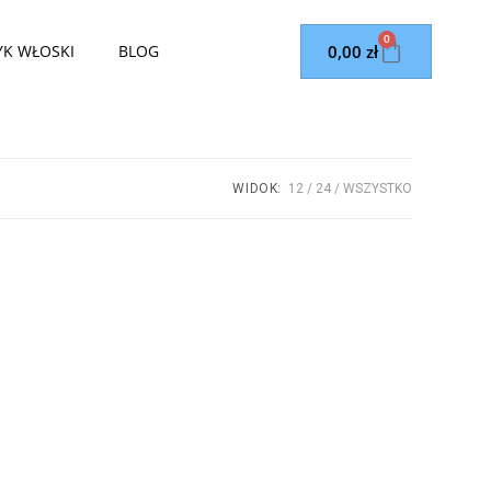
0
0,00
zł
YK WŁOSKI
BLOG
WIDOK:
12
24
WSZYSTKO