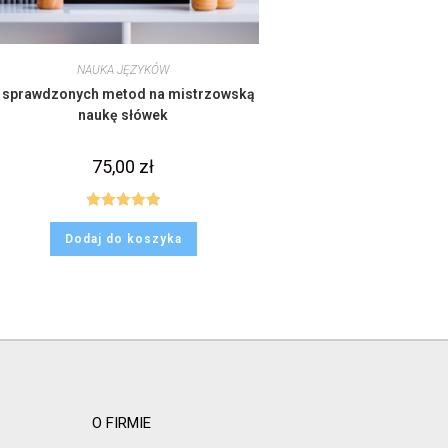
NAUKA JĘZYKÓW
 sprawdzonych metod na mistrzowską
naukę słówek
75,00
zł
Oceniono
Dodaj do koszyka
5.00
na 5
O FIRMIE