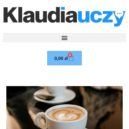
0
0,00
zł