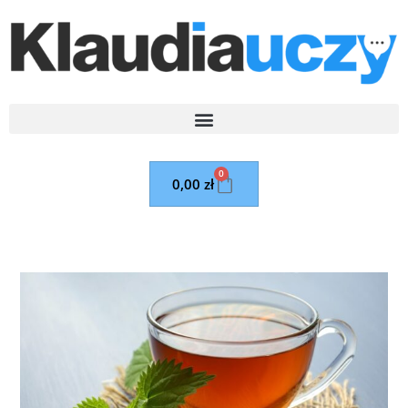
0
0,00
zł