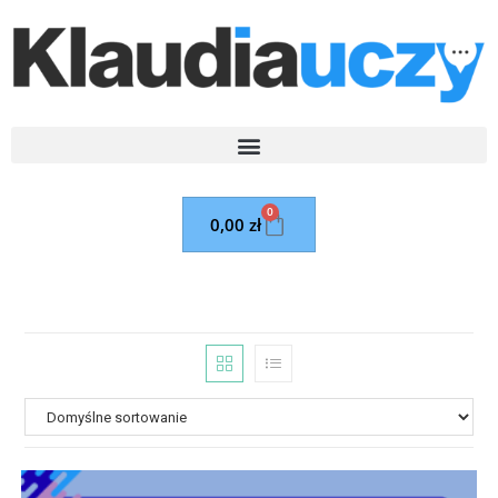
0
0,00
zł