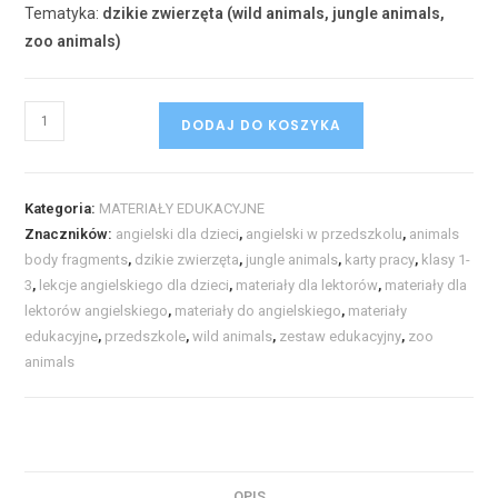
Tematyka:
dzikie zwierzęta (wild animals, jungle animals,
zoo animals)
DODAJ DO KOSZYKA
Kategoria:
MATERIAŁY EDUKACYJNE
Znaczników:
angielski dla dzieci
,
angielski w przedszkolu
,
animals
body fragments
,
dzikie zwierzęta
,
jungle animals
,
karty pracy
,
klasy 1-
3
,
lekcje angielskiego dla dzieci
,
materiały dla lektorów
,
materiały dla
lektorów angielskiego
,
materiały do angielskiego
,
materiały
edukacyjne
,
przedszkole
,
wild animals
,
zestaw edukacyjny
,
zoo
animals
OPIS