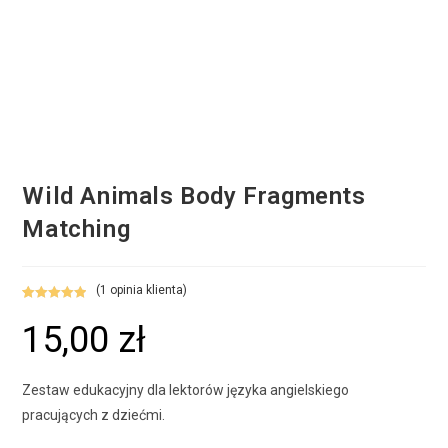
Wild Animals Body Fragments
Matching
(
1
opinia klienta)
Oceniony
1
15,00
zł
5.00
na 5 na
podstawie
oceny klienta
Zestaw edukacyjny dla lektorów języka angielskiego
pracujących z dziećmi.