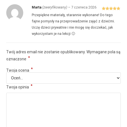
Marta
(zweryfikowany)
–
7 czerwca 2026
Oceniono
5
Przepiękne materiały, starannie wykonane! Do tego
na 5
fajne pomysły na przeprowadzenie zajęć z dziećmi.
Uczę dzieci prywatnie i nie mogę się doczekać, jak
wykorzystam je na lekcji 🙂
Twój adres email nie zostanie opublikowany.
Wymagane pola są
*
oznaczone
*
Twoja ocena
*
Twoja opinia