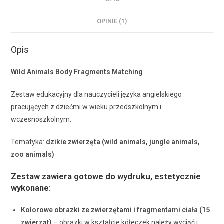
OPINIE (1)
Opis
Wild Animals Body Fragments Matching
Zestaw edukacyjny dla nauczycieli języka angielskiego
pracujących z dziećmi w wieku przedszkolnym i
wczesnoszkolnym.
Tematyka:
dzikie zwierzęta (wild animals, jungle animals,
zoo animals)
Zestaw zawiera gotowe do wydruku, estetycznie
wykonane:
Kolorowe obrazki ze zwierzętami i fragmentami ciała (15
zwierząt)
– obrazki w kształcie kółeczek należy wyciąć i