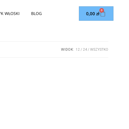
0
0,00
zł
YK WŁOSKI
BLOG
WIDOK:
12
24
WSZYSTKO