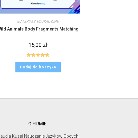
MATERIAŁY EDUKACYJNE
ild Animals Body Fragments Matching
15,00
zł
Oceniono
Dodaj do koszyka
5.00
na 5
O FIRMIE
laudia Kusaj Nauczanie Języków Obcych