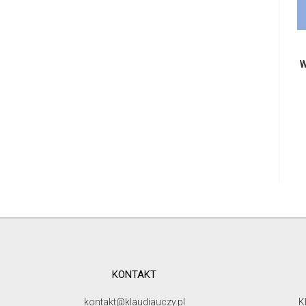
W
KONTAKT
kontakt@klaudiauczy.pl
K