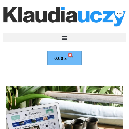
0
0,00
zł